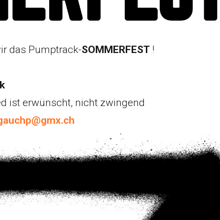
wir das Pumptrack-
SOMMERFEST
!
k
ed ist erwünscht, nicht zwingend
 gauchp@gmx.ch